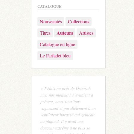
CATALOGUE
Nouveautés
Collections
Auteurs
Titres
Artistes
Catalogue en ligne
Le Farfadet bleu
« J’étais nu près de Deborah
nue, nos moiteurs s’évitaient à
présent, nous souriions
vaguement et parallèlement à un
ventilateur harassé qui grinçait
au plafond. Il y avait une
douceur extrême à ne plus se