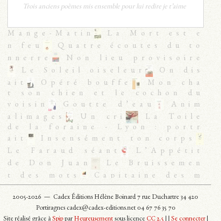
Trois anciens poèmes mis ensemble pour lui redire je t’aime
Mange-Matin
La Mort est e
n feu
Quatre écoutes du to
nnerre
Non lieu provisoire
Le Soleil oiseleur
On dis
ait
Opéré bouffe
Mon cha
t son chien et le cochon du
voisin
Goutte d’eau
Anim
alimages
Un cri
La Toile
de la foraine - Lyon : portr
ait
Insensément ton corps
Le Faraud séant
L’Appétit
de Don Juan
Le Bruissemen
t des mots
Capitaine des m
yrtilles
L’Etoffe des Corps
2005-2026 —
Cadex Éditions Hélène Boinard 7 rue Duchartre 34 420
Les Eaux noires
Résidenc
Portiragnes cadex@cadex-editions.net 04 67 76 35 70
es secondaires
Le Sentimen
Site réalisé grâce à
Spip
par
Heureusement
sous licence
CC 2.5
|
|
Se connecter
|