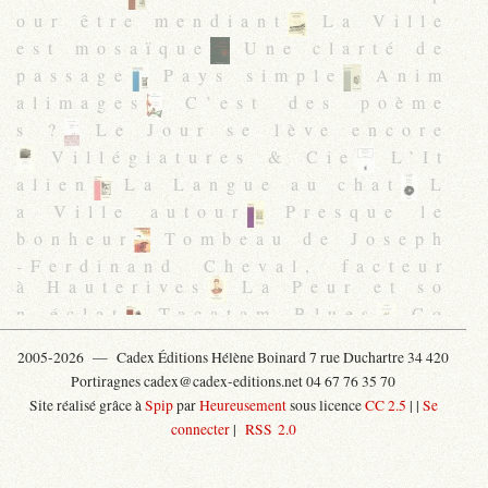
our être mendiant
La Ville
est mosaïque
Une clarté de
passage
Pays simple
Anim
alimages
C’est des poème
s ?
Le Jour se lève encore
Villégiatures & Cie
L’It
alien
La Langue au chat
L
a Ville autour
Presque le
bonheur
Tombeau de Joseph
-Ferdinand Cheval, facteur
à Hauterives
La Peur et so
n éclat
Tacatam Blues
Co
urse libre
L’Errance, la d
2005-2026 —
Cadex Éditions Hélène Boinard 7 rue Duchartre 34 420
érive, la trace
Casanova et
Portiragnes cadex@cadex-editions.net 04 67 76 35 70
la belle Montpelliéraine
Il
Site réalisé grâce à
Spip
par
Heureusement
sous licence
CC 2.5
|
|
Se
s
Encyclopédie cyclothymi
connecter
|
RSS 2.0
que
Les Explorateurs
L’I
maginaire & Matières du seu