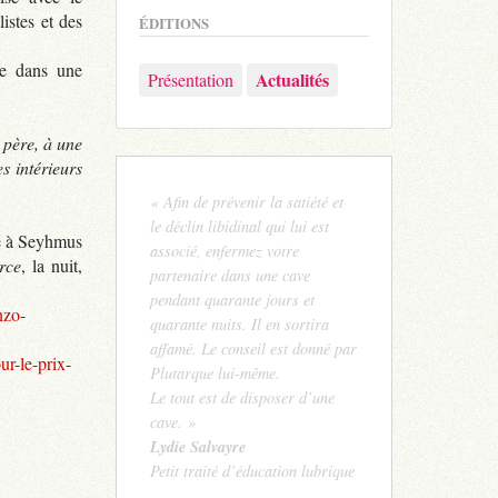
istes et des
ÉDITIONS
ve dans une
Actualités
Présentation
 père, à une
s intérieurs
« Afin de prévenir la satiété et
le déclin libidinal qui lui est
ué à Seyhmus
associé, enfermez votre
rce
, la nuit,
partenaire dans une cave
pendant quarante jours et
nzo-
quarante nuits. Il en sortira
affamé. Le conseil est donné par
ur-le-prix-
Plutarque lui-même.
Le tout est de disposer d’une
cave. »
Lydie Salvayre
Petit traité d’éducation lubrique