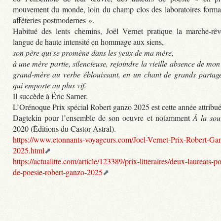
mouvement du monde, loin du champ clos des laboratoires formal
afféteries postmodernes ».
Habitué des lents chemins, Joël Vernet pratique la marche-rê
langue de haute intensité en hommage aux siens,
son père qui se promène dans les yeux de ma mère,
à une mère partie, silencieuse, rejoindre la vieille absence de mon
grand-mère au verbe éblouissant, en un chant de grands partage
qui emporte au plus vif.
Il succède à Éric Sarner.
L’Orénoque Prix spécial Robert ganzo 2025 est cette année attrib
Dagtekin pour l’ensemble de son oeuvre et notamment
À la sou
2020 (Éditions du Castor Astral).
https://www.etonnants-voyageurs.com/Joel-Vernet-Prix-Robert-Ga
2025.html
https://actualitte.com/article/123389/prix-litteraires/deux-laureats-po
de-poesie-robert-ganzo-2025