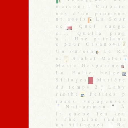
maisons
Chroniq
ues d’un promene
ur assis
La Sour
ce
Quel sangu
e... Quella piag
a... Une guirland
e pour Casanova
Un oursin
Le Ré
el
Stabat Mater
Marie-Gasparine
La Halte belge
Sillages
Matière
du temps 2
Laby
rinthe
Petites p
roses voyageuses
Nuitamment
À
la queue leu leu
/ The Line (éditi
on bilingue)
Ba