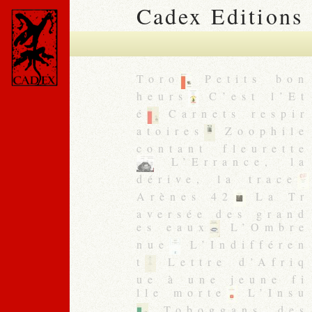
Cadex Editions
Toro
Petits bon
heurs
C’est l’Et
é
Carnets respir
atoires
Zoophile
contant fleurette
L’Errance, la
dérive, la trace
Arènes 42
La Tr
aversée des grand
es eaux
L’Ombre
nue
L’Indifféren
t
Lettre d’Afriq
ue à une jeune fi
lle morte
L’Insu
Toboggans des