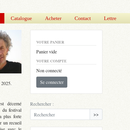
Catalogue
Acheter
Contact
Lettre
VOTRE PANIER
Panier vide
VOTRE COMPTE
Non connecté
Se connecter
o 2025.
st décerné
Rechercher :
 du festival
>>
 plus forte
r un recueil
ise avec le