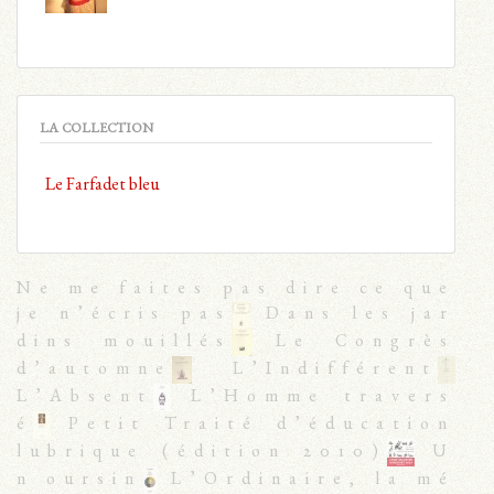
LA COLLECTION
Le Farfadet bleu
Ne me faites pas dire ce que
je n’écris pas
Dans les jar
dins mouillés
Le Congrès
d’automne
L’Indifférent
L’Absent
L’Homme travers
é
Petit Traité d’éducation
lubrique (édition 2010)
U
n oursin
L’Ordinaire, la mé