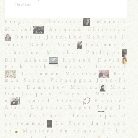
On disait
Prigent Christian
Moreau
Marcel
Arthaud Christian
Outers Jean-Luc Gabriel P
ierre Godel Vahé
Leblanc C
atherine Marchal Philippe
Dib Aiham
Rebaud David
Koch Erik Pruvost Bernard
Benhamou Maurice
Rit
man Serge Verheggen Jean-Pi
erre Damestoy Marina
Mou
lin Jacques Pleynet Marceli
n
Isnard Vivien
Roussel
Alain Laporte Roger Sigg Iv
an Dobzynski Charles
Fére
L’Or de l’air
Tectonique d
t François
Nadaus Daniel G
es femmes
Le Sens du touch
uichard Christian Kahriman
er
Matière du temps 2
Un
Çagdas Sigg Ivan
Delaum