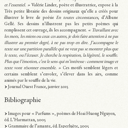
et l’essentiel. »
Valérie Linder, poète et illustratrice, expose à la
Très petite librairie des dessins originaux qu’elle a créés pour
illustrer le livre de poésie
En toutes circonstances
, d’Albane
Gellé. Ses dessins n’illustrent pas les petits poèmes qui
remplissent cet ouvrage, ils les accompagnent.
« Travaillant avec
les mots, les miens ou ceux ces autres, je dois faire attention à ne pas
illustrer au premier degré, à ne pas trop en dire. J’accompagne le
texte sur une partition parallèle qui ne veut pas se montrer plus que
le texte, ou l’écraser. Je cherche la respiration, la légèreté, le souffle.
Plus que l’émotion, c’est le sens qui m’intéresse : comment image et
texte vont résonner ensemble. »
Ces motifs semblent légers et
certains semblent s’envoler, s’élever dans les airs, comme
animés par le souffle de la vie.
Journal Ouest France, janvier 2015
Bibliographie
Images pour « Parfums », poèmes de Hoai Huong Nguyen,
éd. L’Harmattan, 2005
Grammaire de l’amante, éd. Esperluète, 2005