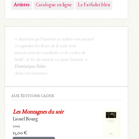
Artistes
Catalogue en ligne
Le Farfadet bleu
« Aussitôt qu’il arrivait je cachais son journal
et regardais les fleurs de la toile cirée
mourir sous les estafilades et les taches de
brûlé : la fin du monde est pour bientôt. »
Dominique Fabre
Avant les monstres
AUX ÉDITIONS CADEX
Les Montagnes du soir
Lionel Bourg
2003
15,00
€