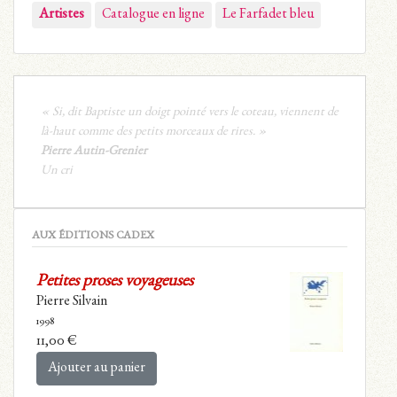
Artistes
Catalogue en ligne
Le Farfadet bleu
« Si, dit Baptiste un doigt pointé vers le coteau, viennent de
là-haut comme des petits morceaux de rires. »
Pierre Autin-Grenier
Un cri
AUX ÉDITIONS CADEX
Petites proses voyageuses
Pierre Silvain
1998
11,00
€
Ajouter au panier