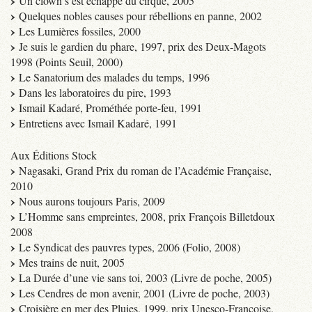
Un clown s’est échappé du cirque, 2005
Quelques nobles causes pour rébellions en panne, 2002
Les Lumières fossiles, 2000
Je suis le gardien du phare, 1997, prix des Deux-Magots
1998 (Points Seuil, 2000)
Le Sanatorium des malades du temps, 1996
Dans les laboratoires du pire, 1993
Ismail Kadaré, Prométhée porte-feu, 1991
Entretiens avec Ismail Kadaré, 1991
Aux Éditions Stock
Nagasaki, Grand Prix du roman de l’Académie Française,
2010
Nous aurons toujours Paris, 2009
L’Homme sans empreintes, 2008, prix François Billetdoux
2008
Le Syndicat des pauvres types, 2006 (Folio, 2008)
Mes trains de nuit, 2005
La Durée d’une vie sans toi, 2003 (Livre de poche, 2005)
Les Cendres de mon avenir, 2001 (Livre de poche, 2003)
Croisière en mer des Pluies, 1999, prix Unesco-Françoise,