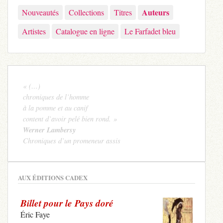
Auteurs
Nouveautés
Collections
Titres
Artistes
Catalogue en ligne
Le Farfadet bleu
« (…)
chroniques de l’homme
à la pomme et au canif
content d’avoir pelé bien rond. »
Werner Lambersy
Chroniques d’un promeneur assis
AUX ÉDITIONS CADEX
Billet pour le Pays doré
Éric Faye