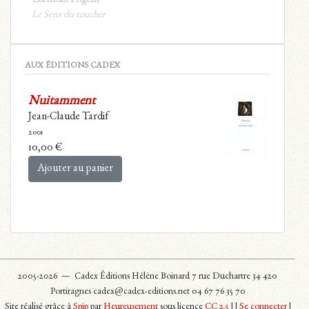
Le Sens du toucher
AUX ÉDITIONS CADEX
Nuitamment
Jean-Claude Tardif
2001
10,00
€
Ajouter au panier
2005-2026 —
Cadex Éditions Hélène Boinard 7 rue Duchartre 34 420
Portiragnes cadex@cadex-editions.net 04 67 76 35 70
Site réalisé grâce à
Spip
par
Heureusement
sous licence
CC 2.5
|
|
Se connecter
|