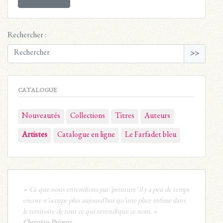
Rechercher :
>>
CATALOGUE
Nouveautés
Collections
Titres
Auteurs
Artistes
Catalogue en ligne
Le Farfadet bleu
« Ce que nous entendions par ’peinture’ il y a peu de temps
encore n’occupe plus aujourd’hui qu’une place infime dans
le territoire de tout ce qui revendique ce nom. »
Christian Prigent