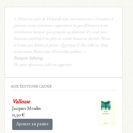
« J’étais nu près de Deborah nue, nos moiteurs s’évitaient à
présent, nous souriions vaguement et parallèlement à un
ventilateur harassé qui grinçait au plafond. Il y avait une
douceur extrême à ne plus se sentir beaux ni désirés. Nous
n’avons pas dormi, je pense. Quoique le dos collé au drap,
nous avons flotté sous d’invisibles palmes. »
François Salvaing
De purs désastres, édition aggravée
AUX ÉDITIONS CADEX
Valleuse
Jacques Moulin
11,50
€
Ajouter au panier