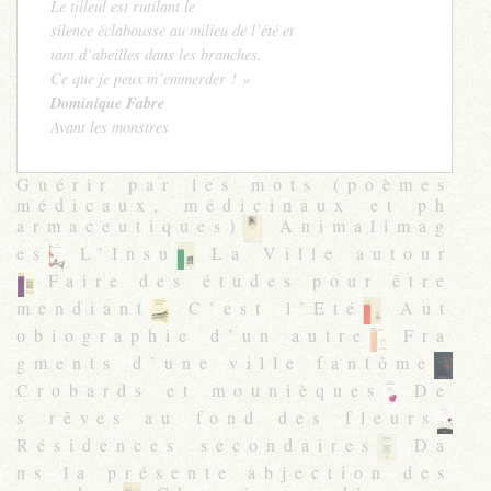
Le tilleul est rutilant le
silence éclabousse au milieu de l’été et
tant d’abeilles dans les branches.
Ce que je peux m’emmerder ! »
Dominique Fabre
Avant les monstres
Guérir par les mots (poèmes
médicaux, médicinaux et ph
armaceutiques)
Animalimag
es
L’Insu
La Ville autour
Faire des études pour être
mendiant
C’est l’Eté
Aut
obiographie d’un autre
Fra
gments d’une ville fantôme
Crobards et mounièques
De
s rêves au fond des fleurs
Résidences secondaires
Da
ns la présente abjection des