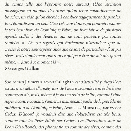
du temps telle que l’éprouve notre auteur.
(...)
Une attention
nostalgique au monde, des trous qu’on tente enfantinement de
boucher, un vide qu’on cherche à combler tragiquement de paroles.
En s’étourdissant un peu. C’est cela sans doute qui pourrait résumer
le très beau livre de Dominique Fabre, un livre fait « de plusieurs
regards collés à des fenêtres qui ne sont peut-être pas toutes
tombées ». De ces regards qui finalement n’attendent que de
croiser le nôtre sans espérer quoi que ce soit de particulier - faut pas
rêver - mais simplement que tout ce qui peut être dit soit dit, quand
même, « juste à ce moment là ».
Georges Guillain
Son roman
J’aimerais revoir Callaghan
est d’actualité puisqu’il est
est sorti en début d’année, lors de l’
autre
seconde rentrée littéraire
comme on dit, mais, même si je suis en train de le lire, comme j’aime
nager à contre courant, j’aimerais maintenant parler de la précédente
publication de Dominique Fabre,
Avant les Monstres
, parue chez
Cadex. D’abord, je voudrais dire que l’objet-livre est très beau,
comme tout les livres édités par Cadex. Les illustrations sont de
León Diaz-Ronda, des photos floues comme des rêves, comme des