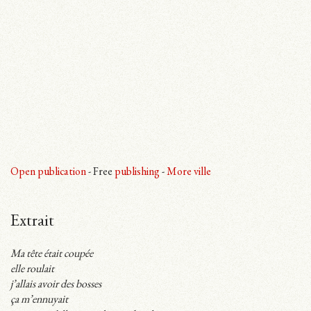
Open publication
- Free
publishing
-
More ville
Extrait
Ma tête était coupée
elle roulait
j’allais avoir des bosses
ça m’ennuyait