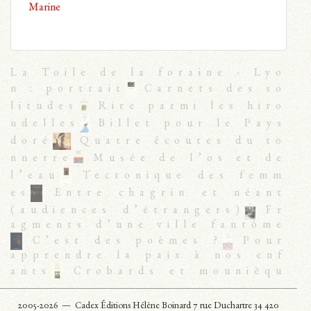
Marine
La Toile de la foraine - Lyo
n : portrait
Carnets des so
litudes
Rire parmi les hiro
ndelles
Billet pour le Pays
doré
Quatre écoutes du to
nnerre
Musée de l’os et de
l’eau
Tectonique des femm
es
Entre chagrin et néant
(audiences d’étrangers)
Fr
agments d’une ville fantôme
C’est des poèmes ?
Pour
apprendre la paix à nos enf
ants
Crobards et mounièqu
es
Journal de l’homme arrê
té
Rien qu’une ombre inven
2005-2026 —
Cadex Éditions Hélène Boinard 7 rue Duchartre 34 420