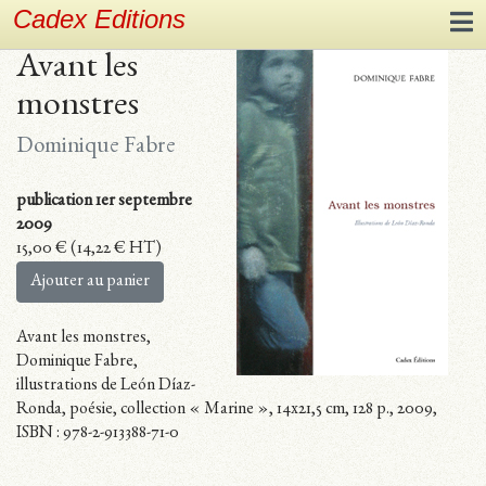
Cadex Editions
Avant les
monstres
Dominique Fabre
publication 1er septembre
2009
15,00
€
(
14,22
€
HT)
Ajouter au panier
Avant les monstres,
Dominique Fabre,
illustrations de León Díaz-
Ronda, poésie, collection « Marine », 14x21,5 cm, 128 p., 2009,
ISBN : 978-2-913388-71-0