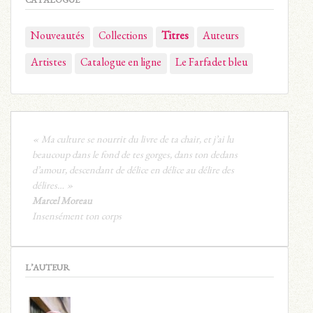
CATALOGUE
Nouveautés
Collections
Titres
Auteurs
Artistes
Catalogue en ligne
Le Farfadet bleu
« Ma culture se nourrit du livre de ta chair, et j’ai lu
beaucoup dans le fond de tes gorges, dans ton dedans
d’amour, descendant de délice en délice au délire des
délires… »
Marcel Moreau
Insensément ton corps
L’AUTEUR