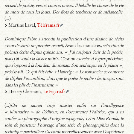
recueil de poésie, vers et courtes proses. Il habille les choses de la vie
de mots de tous les jours. Des flots de tendresse et de mélancolie.
(...)
Martine Laval,
Télérama.fr
Dominique Fabre a attendu la publication d’une dizaine de récits
avant de sortir un premier recueil,
Avant les monstres
, sélection de
poèmes écrits depuis quinze ans. « J’ai toujours écrit de la poésie,
mais j’ai voulu la laisser mûrir. C’est un exercice d’hyper-précision,
qui s’oppose à la lourdeur du roman. Son seul enjeu est le plaisir »,
précise-t-il. Ce qui fait écho à Dantzig : « Le romancier se contente
de déplier l’accordéon, alors que le poète le replie : les images sont
dans les plis de l’instrument. »
Thierry Clermont,
Le Figaro.fr
(...)
On ne saurait trop insister enfin sur l’intelligence
« illustrative » de l’éditeur, en l’occurrence l’éditrice, qui a su
confier au photographe d’origine espagnole, León Díaz-Ronda, le
soin de ponctuer l’ouvrage d’une série de photographies dont la
technique particulière s’accorde merveilleusement avec l’expérience