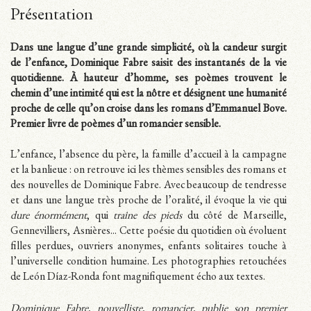
Présentation
Dans une langue d’une grande simplicité, où la candeur surgit
de l’enfance, Dominique Fabre saisit des instantanés de la vie
quotidienne. À hauteur d’homme, ses poèmes trouvent le
chemin d’une intimité qui est la nôtre et désignent une humanité
proche de celle qu’on croise dans les romans d’Emmanuel Bove.
Premier livre de poèmes d’un romancier sensible.
L’enfance, l’absence du père, la famille d’accueil à la campagne
et la banlieue : on retrouve ici les thèmes sensibles des romans et
des nouvelles de Dominique Fabre. Avec beaucoup de tendresse
et dans une langue très proche de l’oralité, il évoque la vie qui
dure énormément
, qui
traîne des pieds
du côté de Marseille,
Gennevilliers, Asnières... Cette poésie du quotidien où évoluent
filles perdues, ouvriers anonymes, enfants solitaires touche à
l’universelle condition humaine. Les photographies retouchées
de León Díaz-Ronda font magnifiquement écho aux textes.
Dominique Fabre, nouvelliste, romancier, publie son premier