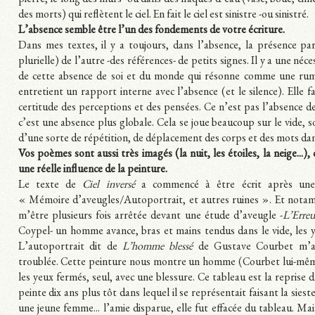
pierre, le long des murs -ou dans des flaques d’eau (vase, boue, cim
des morts) qui reflètent le ciel. En fait le ciel est sinistre -ou sinistré.
L’absence semble être l’un des fondements de votre écriture.
Dans mes textes, il y a toujours, dans l’absence, la présence pa
plurielle) de l’autre -des références- de petits signes. Il y a une néces
de cette absence de soi et du monde qui résonne comme une rume
entretient un rapport interne avec l’absence (et le silence). Elle fai
certitude des perceptions et des pensées. Ce n’est pas l’absence d
c’est une absence plus globale. Cela se joue beaucoup sur le vide, s
d’une sorte de répétition, de déplacement des corps et des mots dans
Vos poèmes sont aussi très imagés (la nuit, les étoiles, la neige...),
une réelle influence de la peinture.
Le texte de
Ciel inversé
a commencé à être écrit après une 
« Mémoire d’aveugles/Autoportrait, et autres ruines ». Et nota
m’être plusieurs fois arrêtée devant une étude d’aveugle -
L’Erreu
Coypel- un homme avance, bras et mains tendus dans le vide, les 
L’autoportrait dit de
L’homme blessé
de Gustave Courbet m’a
troublée. Cette peinture nous montre un homme (Courbet lui-mêm
les yeux fermés, seul, avec une blessure. Ce tableau est la reprise 
peinte dix ans plus tôt dans lequel il se représentait faisant la siest
une jeune femme... l’amie disparue, elle fut effacée du tableau. Mais