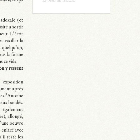
etière, corps
Le Sens du toucher
radoxale (et
sité à sortir
ur. L’écrit
t vaciller la
e quelqu’un,
ous la forme
 ce vide.
 on y ressent
exposition
mment après
r
d’Antoine
yeux bandés.
 également
e), allongé,
d’une oeuvre
e enlacé avec
 il reste les