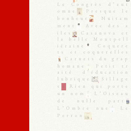
Le Congrès d’aut
omne
Presque le
bonheur
Nuitam
ment
Avec des a
iles
Casanova et
la belle Montpell
iéraine
Coquere
ts et coquerelles
Carnets du grap
homane
Petit tr
aité d’éducation
lubrique
Sillage
s
Rien qui porte
un nom
L’Oiseau
de nulle part
L’Ombre nue
Le
Perron