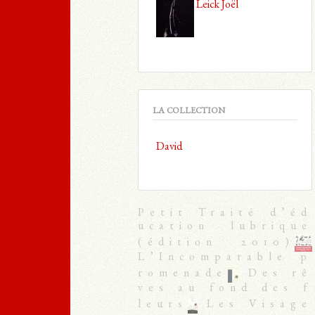
Leick Joël
LA COLLECTION
David
Petit Traité d’éd
ucation lubrique
(édition 2010)
L’Incomparable p
romenade
Des rê
ves au fond des f
leurs
Les Visage