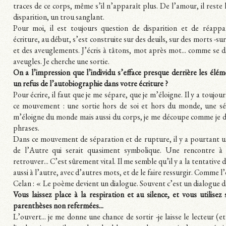
traces de ce corps, même s’il n’apparaît plus. De l’amour, il reste 
disparition, un trou sanglant.
Pour moi, il est toujours question de disparition et de réappa
écriture, au début, s’est construite sur des deuils, sur des morts -sur
et des aveuglements. J’écris à tâtons, mot après mot... comme se d
aveugles. Je cherche une sortie.
On a l’impression que l’individu s’efface presque derrière les éléme
un refus de l’autobiographie dans votre écriture ?
Pour écrire, il faut que je me sépare, que je m’éloigne. Il y a toujou
ce mouvement : une sortie hors de soi et hors du monde, une sé
m’éloigne du monde mais aussi du corps, je me découpe comme je
phrases.
Dans ce mouvement de séparation et de rupture, il y a pourtant 
de l’Autre qui serait quasiment symbolique. Une rencontre à 
retrouver... C’est sûrement vital. Il me semble qu’il y a la tentative 
aussi à l’autre, avec d’autres mots, et de le faire ressurgir. Comme l’
Celan : « Le poème devient un dialogue. Souvent c’est un dialogue 
Vous laissez place à la respiration et au silence, et vous utilisez
parenthèses non refermées...
L’ouvert... je me donne une chance de sortir -je laisse le lecteur (