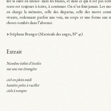
lire la suite en silence- dans les blancs, et dans ce qui n’est pas écri
texte est toujours à écrire, à continuer. On n’en finit jamais. Les 
en charge la mémoire, celle des disparus, celle des morts comm
vivants, redonnant parfois une voix, un corps et une forme aux 
choses tombés dans l’absence.
Stéphane Branger (Matricule des anges, N° 41)
Extrait
Nombre infini d’étoiles
sur une rue étrangère
ciel en plein midi
lumière prête à vaciller
ciels à rompre