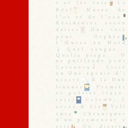
s et les voix
Le
Réel
Musée de
l’os et de l’eau
Résidences secon
daires
Une voix
pour Orphée
L’Œuvre au Nord
Quel sangue...
Quella piaga... U
ne guirlande pour
Casanova
Circé
ou Une agonie d’i
nsecte
À la Dub
lineuse
Premièr
es poésies (1950-
1955)
Colomb, C
ortez & Cie
Vall
euse
Chroniques
d’un promeneur a
ssis
On disait