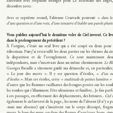
Entretien avec Stéphane Branger pour Le Matricule des anges
décembre 2002 :
Avec ce septième recueil, Fabienne Courtade poursuit
« dans la
d’une question et d’une voix, d’une tentative d’établir une parole plurie
Vous publiez aujourd’hui le deuxième volet de Ciel inversé. Ce livre
dans le prolongement du précédent ?
À l’origine, c’était un seul livre qui a été coupé en deux pour
éditoriaux. Puis j’ai retravaillé les deux parties sur les thèmes du cie
la disparition et de l’aveuglement. Ce sont maintenant de
indépendants, mais s’inscrivant dans un même cheminement.
Le Bl
Georges Bataille a sûrement guidé ma démarche et, en particulier,
« Le jour des morts ». Il y est question d’étoiles,
« d’un no
d’étoiles »
. Mais ces étoiles, cette
« multitude de petites lumières »
d’autre que les flammes vacillantes des bougies posées sur les tom
les tombes qui s’illuminent. Fête silencieuse et funèbre... Je fais parf
à ces passages, en effectuant des déplacements, des brisures...
Ciel 
également le ciel inversé de la page ; les noms de l’absent (il n’y a 
-mais une absence) qui s’inscrivent sur le corps découpé, fragm