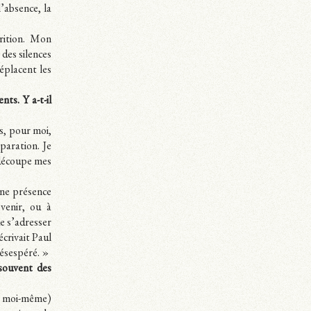
l’absence, la
rition. Mon
 des silences
éplacent les
nts. Y a-t-il
rs, pour moi,
paration. Je
 découpe mes
une présence
venir, ou à
de s’adresser
écrivait Paul
désespéré. »
 souvent des
et moi-même)