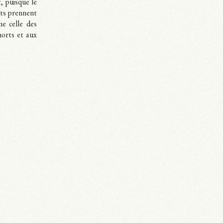
t, puisque le
mots prennent
e celle des
morts et aux