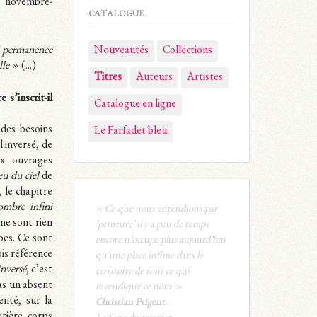
, novembre-
CATALOGUE
 permanence
Nouveautés
Collections
lle »
(...)
Titres
Auteurs
Artistes
 s’inscrit-il
Catalogue en ligne
 des besoins
Le Farfadet bleu
l inversé, de
ux ouvrages
eu du ciel
de
 le chapitre
mbre infini
« Ce que nous entendions par
ne sont rien
’peinture’ il y a peu de temps
bes. Ce sont
encore n’occupe plus aujourd’hui
ois référence
qu’une place infime dans le
inversé
, c’est
territoire de tout ce qui
pas un absent
revendique ce nom. »
enté, sur la
Christian Prigent