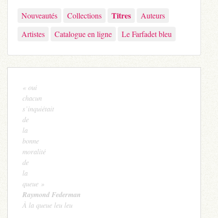
Titres
Nouveautés
Collections
Auteurs
Artistes
Catalogue en ligne
Le Farfadet bleu
« oui
chacun
s’inquiétait
de
la
bonne
moralité
de
la
queue »
Raymond Federman
À la queue leu leu