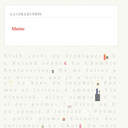
LA COLLECTION
Marine
Stilb suivi de Iréniques
L
e Faraud séant
La Chambre
bouleversée
Ne me faites p
as dire ce que je n’écris pa
s
Le Sens du toucher
Poè
mes et lettres d’amour
Vla
divostok, aller simple
C’e
st des poèmes ?
Circé ou U
ne agonie d’insecte
Poème
s poids plume
Carnets des
solitudes
Le Chat
Un ours