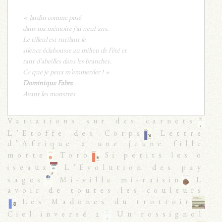
« Jardin comme posé
dans ma mémoire j’ai neuf ans.
Le tilleul est rutilant le
silence éclabousse au milieu de l’été et
tant d’abeilles dans les branches.
Ce que je peux m’emmerder ! »
Dominique Fabre
Avant les monstres
Variations sur des carnets
L’Etoffe des Corps
Lettre
d’Afrique à une jeune fille
morte
Toro
Si petits les o
iseaux
L’Evolution des pay
sages
Mi-ville mi-raisin
L
avoir de toutes les couleurs
Les Madones du trottoir
Ciel inversé 2
Un rossignol