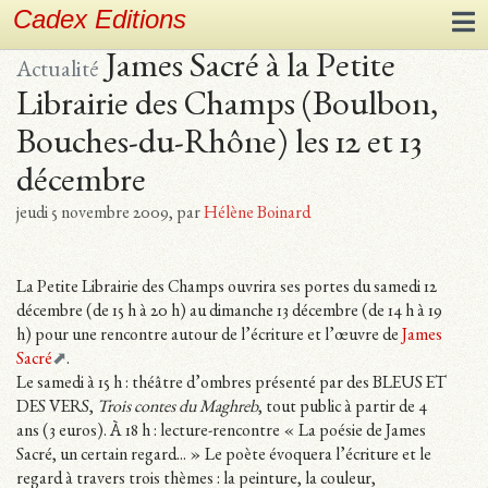
Cadex Editions
James Sacré à la Petite
Actualité
Librairie des Champs (Boulbon,
Bouches-du-Rhône) les 12 et 13
décembre
jeudi 5 novembre 2009
,
par
Hélène Boinard
La Petite Librairie des Champs ouvrira ses portes du samedi 12
décembre (de 15 h à 20 h) au dimanche 13 décembre (de 14 h à 19
h) pour une rencontre autour de l’écriture et l’œuvre de
James
Sacré
.
Le samedi à 15 h : théâtre d’ombres présenté par des BLEUS ET
DES VERS,
Trois contes du Maghreb
, tout public à partir de 4
ans (3 euros). À 18 h : lecture-rencontre « La poésie de James
Sacré, un certain regard... » Le poète évoquera l’écriture et le
regard à travers trois thèmes : la peinture, la couleur,