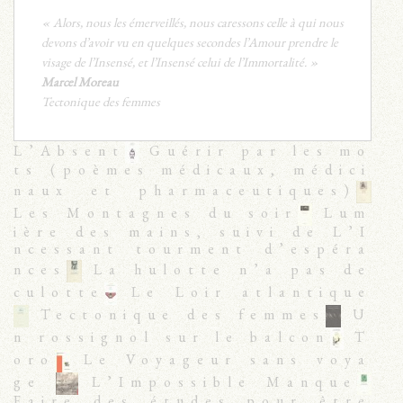
« Alors, nous les émerveillés, nous caressons celle à qui nous
devons d’avoir vu en quelques secondes l’Amour prendre le
visage de l’Insensé, et l’Insensé celui de l’Immortalité. »
Marcel Moreau
Tectonique des femmes
L’Absent
Guérir par les mo
ts (poèmes médicaux, médici
naux et pharmaceutiques)
Les Montagnes du soir
Lum
ière des mains, suivi de L’I
ncessant tourment d’espéra
nces
La hulotte n’a pas de
culotte
Le Loir atlantique
Tectonique des femmes
U
n rossignol sur le balcon
T
oro
Le Voyageur sans voya
ge
L’Impossible Manque
Faire des études pour être