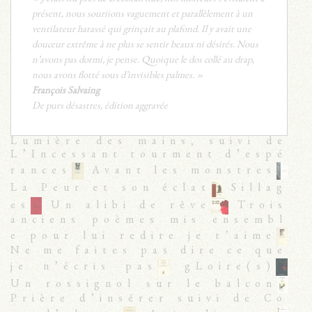
présent, nous souriions vaguement et parallèlement à un
ventilateur harassé qui grinçait au plafond. Il y avait une
douceur extrême à ne plus se sentir beaux ni désirés. Nous
n’avons pas dormi, je pense. Quoique le dos collé au drap,
nous avons flotté sous d’invisibles palmes. »
François Salvaing
De purs désastres, édition aggravée
Lumière des mains, suivi de
L’Incessant tourment d’espé
rances
Avant les monstres
La Peur et son éclat
Sillag
es
Un alibi de rêve
Trois
anciens poèmes mis ensembl
e pour lui redire je t’aime
Ne me faites pas dire ce que
je n’écris pas
gLoire(s)
Un rossignol sur le balcon
Prière d’insérer suivi de Co