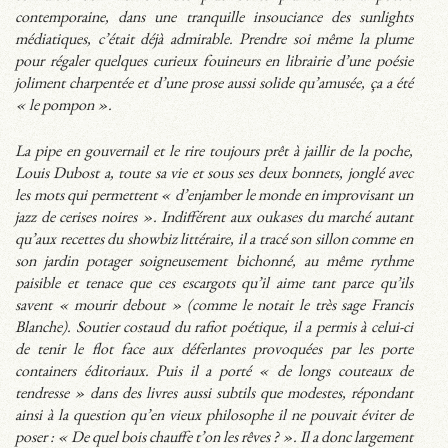
contemporaine, dans une tranquille insouciance des sunlights
médiatiques, c’était déjà admirable. Prendre soi même la plume
pour régaler quelques curieux fouineurs en librairie d’une poésie
joliment charpentée et d’une prose aussi solide qu’amusée, ça a été
« le pompon ».
La pipe en gouvernail et le rire toujours prêt à jaillir de la poche,
Louis Dubost a, toute sa vie et sous ses deux bonnets, jonglé avec
les mots qui permettent « d’enjamber le monde en improvisant un
jazz de cerises noires ». Indifférent aux oukases du marché autant
qu’aux recettes du showbiz littéraire, il a tracé son sillon comme en
son jardin potager soigneusement bichonné, au même rythme
paisible et tenace que ces escargots qu’il aime tant parce qu’ils
savent « mourir debout » (comme le notait le très sage Francis
Blanche). Soutier costaud du rafiot poétique, il a permis à celui-ci
de tenir le flot face aux déferlantes provoquées par les porte
containers éditoriaux. Puis il a porté « de longs couteaux de
tendresse » dans des livres aussi subtils que modestes, répondant
ainsi à la question qu’en vieux philosophe il ne pouvait éviter de
poser : « De quel bois chauffe t’on les rêves ? ». Il a donc largement