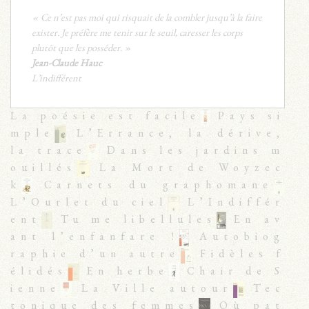
« Ce n’est pas moi qui risquait de la combler jusqu’à la faire
exister. Je préfère me tenir sur le seuil, caresser les corps
plutôt que les posséder. »
Jean-Claude Hauc
L’indifférent
La poésie est facile
Pays si
mple
L’Errance, la dérive,
la trace
Dans les jardins m
ouillés
La Mort de Woyzec
k
Carnets du graphomane
L’Ourlet du ciel
L’Indiffér
ent
Tu me libellules
En av
ant l’enfanfare !
Autobiog
raphie d’un autre
Fidèles f
élidés
En herbe
Chair de S
ienne
La Ville autour
Tec
tonique des femmes
Où pat