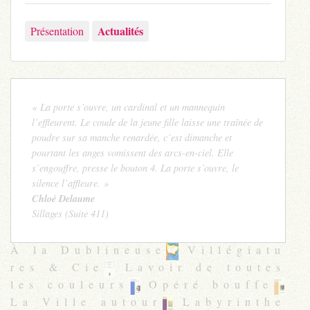
Actualités
Présentation
« La porte s’ouvre, un cardinal et un mannequin
l’effleurent. Le coude de la jeune fille laisse une traînée de
poudre sur sa manche renardée, c’est dimanche et
pourtant les anges vomissent des arcs-en-ciel. Elle
s’engouffre, presse le bouton 4. La porte s’ouvre, le
silence l’affleure. »
Chloé Delaume
Sillages (Suite 411)
À la Dublineuse
Villégiatu
res & Cie
Lavoir de toutes
les couleurs
Opéré bouffe
La Ville autour
Labyrinthe