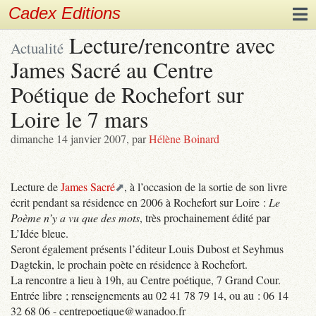
Cadex Editions
Lecture/rencontre avec
Actualité
James Sacré au Centre
Poétique de Rochefort sur
Loire le 7 mars
dimanche 14 janvier 2007
,
par
Hélène Boinard
Lecture de
James Sacré
, à l’occasion de la sortie de son livre
écrit pendant sa résidence en 2006 à Rochefort sur Loire :
Le
Poème n’y a vu que des mots
, très prochainement édité par
L’Idée bleue.
Seront également présents l’éditeur Louis Dubost et Seyhmus
Dagtekin, le prochain poète en résidence à Rochefort.
La rencontre a lieu à 19h, au Centre poétique, 7 Grand Cour.
Entrée libre ; renseignements au 02 41 78 79 14, ou au : 06 14
32 68 06 - centrepoetique@wanadoo.fr