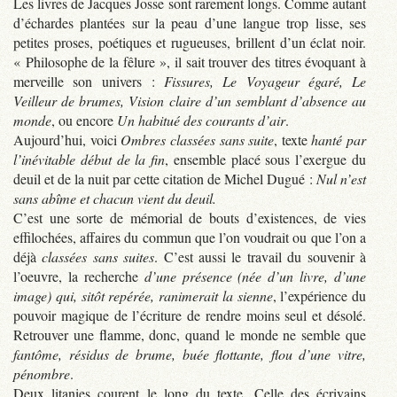
Les livres de Jacques Josse sont rarement longs. Comme autant
d’échardes plantées sur la peau d’une langue trop lisse, ses
petites proses, poétiques et rugueuses, brillent d’un éclat noir.
« Philosophe de la fêlure », il sait trouver des titres évoquant à
merveille son univers :
Fissures, Le Voyageur égaré, Le
Veilleur de brumes, Vision claire d’un semblant d’absence au
monde
, ou encore
Un habitué des courants d’air
.
Aujourd’hui, voici
Ombres classées sans suite
, texte
hanté par
l’inévitable début de la fin
, ensemble placé sous l’exergue du
deuil et de la nuit par cette citation de Michel Dugué :
Nul n’est
sans abîme et chacun vient du deuil.
C’est une sorte de mémorial de bouts d’existences, de vies
effilochées, affaires du commun que l’on voudrait ou que l’on a
déjà
classées sans suites
. C’est aussi le travail du souvenir à
l’oeuvre, la recherche
d’une présence (née d’un livre, d’une
image) qui, sitôt repérée, ranimerait la sienne
, l’expérience du
pouvoir magique de l’écriture de rendre moins seul et désolé.
Retrouver une flamme, donc, quand le monde ne semble que
fantôme, résidus de brume, buée flottante, flou d’une vitre,
pénombre
.
Deux litanies courent le long du texte. Celle des écrivains