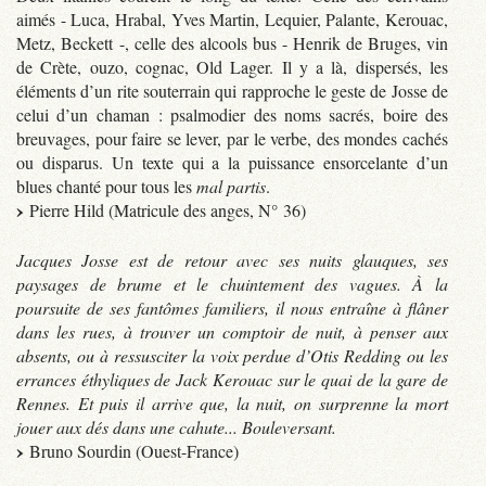
aimés - Luca, Hrabal, Yves Martin, Lequier, Palante, Kerouac,
Metz, Beckett -, celle des alcools bus - Henrik de Bruges, vin
de Crète, ouzo, cognac, Old Lager. Il y a là, dispersés, les
éléments d’un rite souterrain qui rapproche le geste de Josse de
celui d’un chaman : psalmodier des noms sacrés, boire des
breuvages, pour faire se lever, par le verbe, des mondes cachés
ou disparus. Un texte qui a la puissance ensorcelante d’un
blues chanté pour tous les
mal partis
.
Pierre Hild (Matricule des anges, N° 36)
Jacques Josse est de retour avec ses nuits glauques, ses
paysages de brume et le chuintement des vagues. À la
poursuite de ses fantômes familiers, il nous entraîne à flâner
dans les rues, à trouver un comptoir de nuit, à penser aux
absents, ou à ressusciter la voix perdue d’Otis Redding ou les
errances éthyliques de Jack Kerouac sur le quai de la gare de
Rennes. Et puis il arrive que, la nuit, on surprenne la mort
jouer aux dés dans une cahute... Bouleversant.
Bruno Sourdin (Ouest-France)