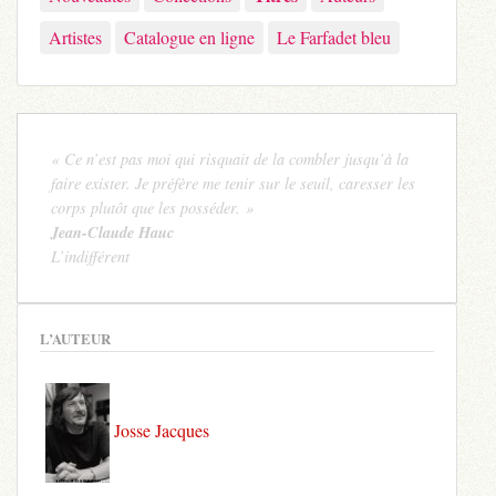
Artistes
Catalogue en ligne
Le Farfadet bleu
« Ce n’est pas moi qui risquait de la combler jusqu’à la
faire exister. Je préfère me tenir sur le seuil, caresser les
corps plutôt que les posséder. »
Jean-Claude Hauc
L’indifférent
L’AUTEUR
Josse Jacques