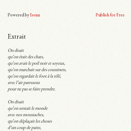
Powered by
Issuu
Publish for Free
Extrait
On disait
qu’on était des chats,
qu’on avait le poil noir et soyeux,
qu’on marchait sur des coussinets,
qu’on regardait le foot à la télé,
avec l’air paresseux
pour ne pas se faire prendre.
On disait
qu’on sentait le monde
avec nos moustaches,
qu’on déplaçait les choses
d’un coup de patte,