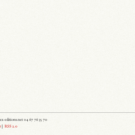
x-editions.net 04 67 76 35 70
r
|
RSS 2.0