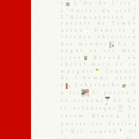
e
L’Or de l’air
L’Ourlet du ciel
L’Alimentation g
énérale de Tombo
uctou
Dans la p
résente abjection
des mondes
La L
angue et ses mon
stres
Bavard au
cheval mort et co
mpagnie
Journal
de l’homme arrêt
é
Labyrinthe
U
n cri
Si petits l
es oiseaux
Le Lo
ir atlantique
Ta
catam Blues
La
poésie est facile
L’Œil tourné
Ci