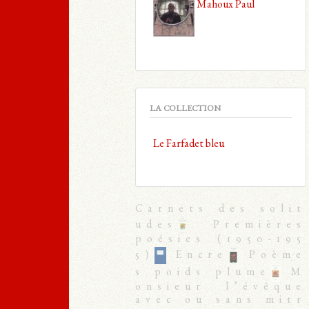
Mahoux Paul
LA COLLECTION
Le Farfadet bleu
Carnets des solit
udes
Premières
poésies (1950-195
5)
Encre
Poème
s poids plume
M
onsieur l’évêque
avec ou sans mitr