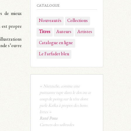
CATALOGUE
ts de mieux
Nouveautés
Collections
n est propre
Titres
Auteurs
Artistes
llustrations
Catalogue en ligne
monde s’ouvre
Le Farfadet bleu
« Nietzsche, comme une
puissante tape dans le dos ou ce
coup de poing sur la tête dont
parle Kafka à propos des bons
livres »
René Pons
Carnets des solitudes