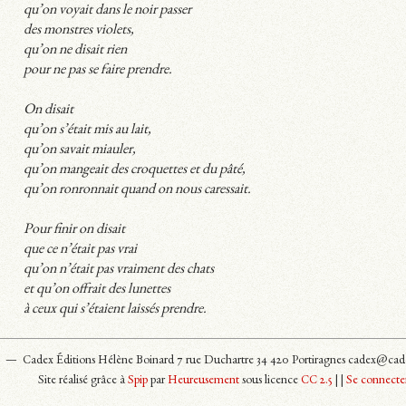
qu’on voyait dans le noir passer
des monstres violets,
qu’on ne disait rien
pour ne pas se faire prendre.
On disait
qu’on s’était mis au lait,
qu’on savait miauler,
qu’on mangeait des croquettes et du pâté,
qu’on ronronnait quand on nous caressait.
Pour finir on disait
que ce n’était pas vrai
qu’on n’était pas vraiment des chats
et qu’on offrait des lunettes
à ceux qui s’étaient laissés prendre.
26 —
Cadex Éditions Hélène Boinard 7 rue Duchartre 34 420 Portiragnes cadex@cade
Site réalisé grâce à
Spip
par
Heureusement
sous licence
CC 2.5
|
|
Se connecte