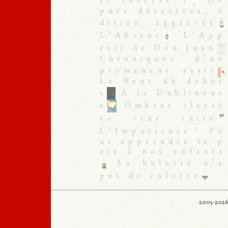
el inversé 1
De
purs désastres, é
dition aggravée
L’Absent
L’App
étit de Don Juan
Chroniques d’un
promeneur assis
Le Vent du dehor
s
À la Dublineus
e
Ombres classé
es sans suite
L’Impatience
Po
ur apprendre la p
aix à nos enfants
La hulotte n’a
pas de culotte
2005-20