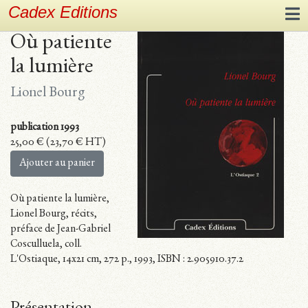
Cadex Editions
Où patiente
la lumière
Lionel Bourg
publication 1993
25,00
€
(
23,70
€
HT)
Ajouter au panier
Où patiente la lumière,
Lionel Bourg, récits,
préface de Jean-Gabriel
Cosculluela, coll.
L'Ostiaque, 14x21 cm, 272 p., 1993, ISBN : 2.905910.37.2