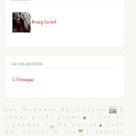
Bourg Lionel
LA COLLECTION
L’Ostiaque
Les Madones du trottoir
P
oèmes poids plume
C’est de
s poèmes ?
Un oursin
Colo
mb, Cortez & Cie
L’Indiffé