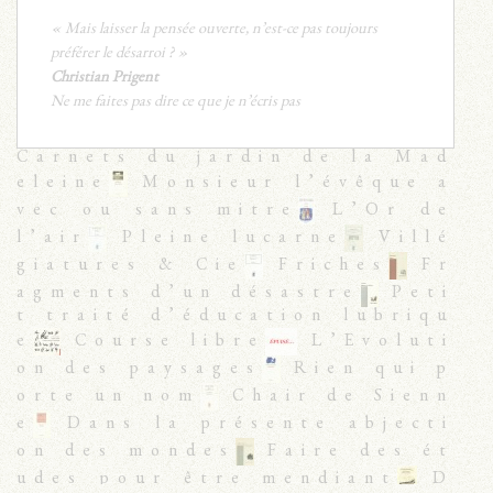
« Mais laisser la pensée ouverte, n’est-ce pas toujours
préférer le désarroi ? »
Christian Prigent
Ne me faites pas dire ce que je n’écris pas
Carnets du jardin de la Mad
eleine
Monsieur l’évêque a
vec ou sans mitre
L’Or de
l’air
Pleine lucarne
Villé
giatures & Cie
Friches
Fr
agments d’un désastre
Peti
t traité d’éducation lubriqu
e
Course libre
L’Evoluti
on des paysages
Rien qui p
orte un nom
Chair de Sienn
e
Dans la présente abjecti
on des mondes
Faire des ét
udes pour être mendiant
D