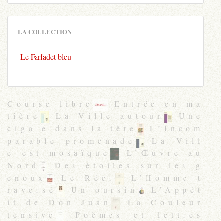
LA COLLECTION
Le Farfadet bleu
Course libre
Entrée en ma
tière
La Ville autour
Une
cigale dans la tête
L’Incom
parable promenade
La Vill
e est mosaïque
L’Œuvre au
Nord
Des étoiles sur les g
enoux
Le Réel
L’Homme t
raversé
Un oursin
L’Appét
it de Don Juan
La Couleur
tensive
Poèmes et lettres