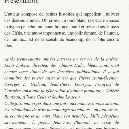
Présentation
L’auteur compose de petites histoires qui rappellent l’univers
des dessins animés. On croise un ours blanc (espèce menacée
mais) en peluche, un jeune homme, une kermesse dans le pays
des Ch’tis, une auto-tamponneuse, une jolie femme, de l’amour,
de l’amitié... Et de la sensibilité beaucoup, de la folie encore
plus.
Après trente-quatre années passées au service de la poésie,
Louis Dubost, directeur des éditions L’idée bleue, nous ravit
encore avec l’une de ses dernières publications. Il a fait
connaître des poètes aussi divers que Pierre Autin-Grenier,
Georges L. Godeau, Jean-Pierre Georges, François de
Cornière ainsi que la génération féminine montante : Valérie
Rouzeau, Albane Gellé et Sophie Loizeau.
Cette fois, immergés dans une foire aux manèges, nous suivons
les tribulations de trois personnages attachants : un amoureux,
sa compagne et un ours blanc (en peluche). Mille péripéties
surviennent... le poète, Jean-Yves Plamont, ne cesse de
s’amuser avec les mots, faisant feu de tout bois ; son humour,