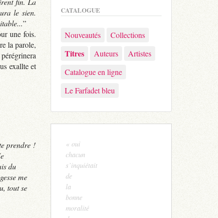
rent fin. La
CATALOGUE
ra le sien.
table...
”
ur une fois.
Nouveautés
Collections
re la parole,
Titres
Auteurs
Artistes
 pérégrinera
s exallte et
Catalogue en ligne
Le Farfadet bleu
« oui
 te prendre !
chacun
Je
s’inquiétait
ais du
de
sagesse me
la
, tout se
bonne
moralité