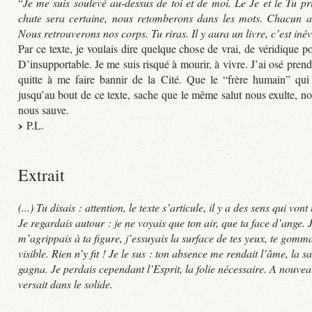
“
Je me suis soulevé au-dessus de toi et de moi. Le Je et le Tu pri
chute sera certaine, nous retomberons dans les mots. Chacun au
Nous retrouverons nos corps. Tu riras. Il y aura un livre, c’est inévi
Par ce texte, je voulais dire quelque chose de vrai, de véridique po
D’insupportable. Je me suis risqué à mourir, à vivre. J’ai osé prend
quitte à me faire bannir de la Cité. Que le “frère humain” qui
jusqu’au bout de ce texte, sache que le même salut nous exulte, nou
nous sauve.
P.L.
Extrait
(...) Tu disais : attention, le texte s’articule, il y a des sens qui vont
Je regardais autour : je ne voyais que ton air, que ta face d’ange. 
m’agrippais à ta figure, j’essuyais la surface de tes yeux, te gomm
visible. Rien n’y fit ! Je le sus : ton absence me rendait l’âme, la 
gagna. Je perdais cependant l’Esprit, la folie nécessaire. A nouveau
versait dans le solide.