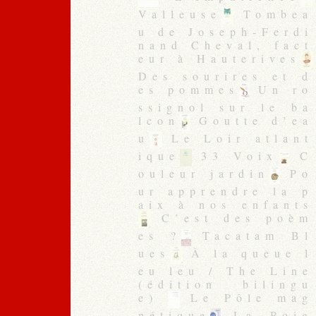
Valleuse
Tombea
u de Joseph-Ferdi
nand Cheval, fact
eur à Hauterives
Des sourires et d
es pommes
Un ro
ssignol sur le ba
lcon
Goutte d’ea
u
Le Loir atlant
ique
33 Voix
C
ouleur jardin
Po
ur apprendre la p
aix à nos enfants
C’est des poèm
es ?
Tacatam Bl
ues
À la queue l
eu leu / The Line
(édition bilingu
e)
Le Pôle mag
nétique
La Poig