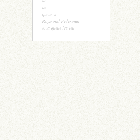
de
la
queue »
Raymond Federman
À la queue leu leu