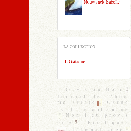
Nouwynck Isabelle
LA COLLECTION
L’Ostiaque
L’Œuvre au Nord
Journal de l’hom
me arrêté
Carne
ts du graphomane
Non lieu provis
oire
Erratiques
L’Impatience