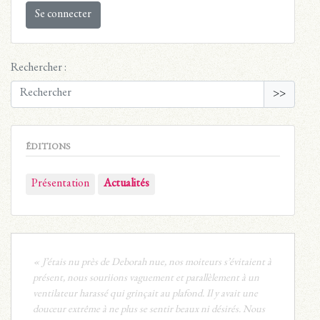
Se connecter
Rechercher :
>>
ÉDITIONS
Présentation
Actualités
« J’étais nu près de Deborah nue, nos moiteurs s’évitaient à
présent, nous souriions vaguement et parallèlement à un
ventilateur harassé qui grinçait au plafond. Il y avait une
douceur extrême à ne plus se sentir beaux ni désirés. Nous