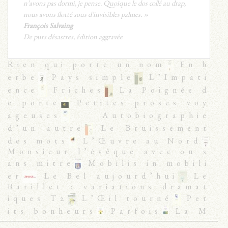
n’avons pas dormi, je pense. Quoique le dos collé au drap,
nous avons flotté sous d’invisibles palmes. »
François Salvaing
De purs désastres, édition aggravée
Rien qui porte un nom
En h
erbe
Pays simple
L’Impati
ence
Friches
La Poignée d
e porte
Petites proses voy
ageuses
Autobiographie
d’un autre
Le Bruissement
des mots
L’Œuvre au Nord
Monsieur l’évêque avec ou s
ans mitre
Mobilis in mobili
er
Le Bel aujourd’hui
Le
Barillet : variations dramat
iques T2
L’Œil tourné
Pet
its bonheurs
Parfois
La M
ort est en feu
Vladivosto