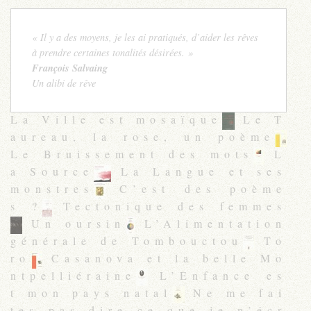
« Il y a des moyens, je les ai pratiqués, d’aider les rêves
à prendre certaines tonalités désirées. »
François Salvaing
Un alibi de rêve
La Ville est mosaïque
Le T
aureau, la rose, un poème
Le Bruissement des mots
L
a Source
La Langue et ses
monstres
C’est des poème
s ?
Tectonique des femmes
Un oursin
L’Alimentation
générale de Tombouctou
To
ro
Casanova et la belle Mo
ntpelliéraine
L’Enfance es
t mon pays natal
Ne me fai
tes pas dire ce que je n’écr