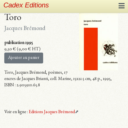
Cadex Editions
Toro
Jacques Brémond
publication 1995
9,50
€
(
9,00
€
HT)
Ajouter au panier
Toro, Jacques Brémond, poèmes, 17
encres de Jacques Brianti, coll. Marine, 15x21.5 cm, 48 p., 1995,
ISBN : 2.905910.65.8
Voir en ligne :
Editions Jacques Brémond