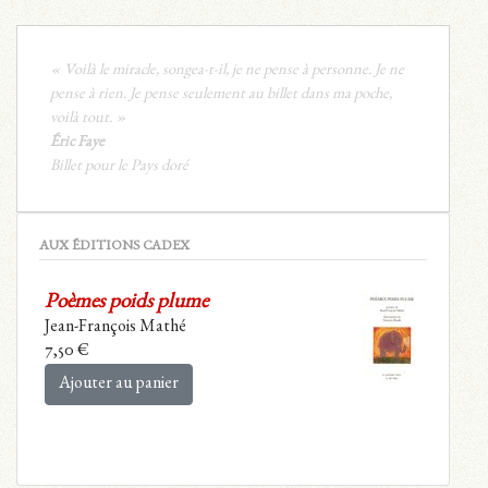
« Voilà le miracle, songea-t-il, je ne pense à personne. Je ne
pense à rien. Je pense seulement au billet dans ma poche,
voilà tout. »
Éric Faye
Billet pour le Pays doré
AUX ÉDITIONS CADEX
Poèmes poids plume
Jean-François Mathé
7,50
€
Ajouter au panier