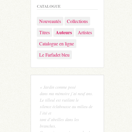
CATALOGUE
Nouveautés
Collections
Auteurs
Titres
Artistes
Catalogue en ligne
Le Farfadet bleu
« Jardin comme posé
dans ma mémoire j’ai neuf ans.
Le tilleul est rutilant le
silence éclabousse au milieu de
l’été et
tant d’abeilles dans les
branches.