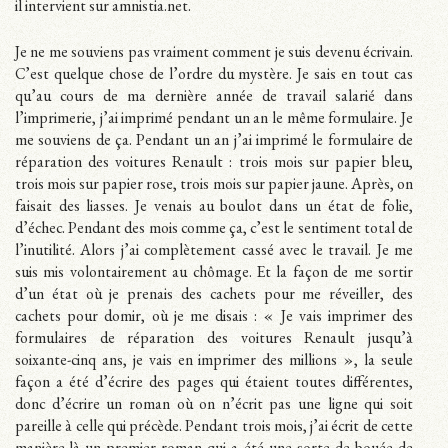
il intervient sur amnistia.net.
Je ne me souviens pas vraiment comment je suis devenu écrivain.
C’est quelque chose de l’ordre du mystère. Je sais en tout cas
qu’au cours de ma dernière année de travail salarié dans
l’imprimerie, j’ai imprimé pendant un an le même formulaire. Je
me souviens de ça. Pendant un an j’ai imprimé le formulaire de
réparation des voitures Renault : trois mois sur papier bleu,
trois mois sur papier rose, trois mois sur papier jaune. Après, on
faisait des liasses. Je venais au boulot dans un état de folie,
d’échec. Pendant des mois comme ça, c’est le sentiment total de
l’inutilité. Alors j’ai complètement cassé avec le travail. Je me
suis mis volontairement au chômage. Et la façon de me sortir
d’un état où je prenais des cachets pour me réveiller, des
cachets pour domir, où je me disais : « Je vais imprimer des
formulaires de réparation des voitures Renault jusqu’à
soixante-cinq ans, je vais en imprimer des millions », la seule
façon a été d’écrire des pages qui étaient toutes différentes,
donc d’écrire un roman où on n’écrit pas une ligne qui soit
pareille à celle qui précède. Pendant trois mois, j’ai écrit de cette