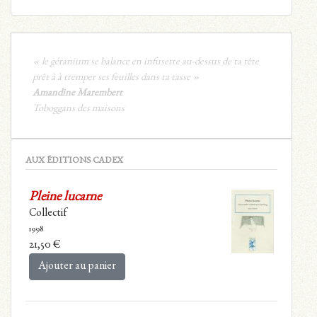
« le géranium se balance en infusette au-dessus de ta tête
prêt à à tremper ses feuilles dans ta tasse »
Amandine Marembert
Toboggans des maisons
AUX ÉDITIONS CADEX
Pleine lucarne
Collectif
1998
21,50
€
Ajouter au panier