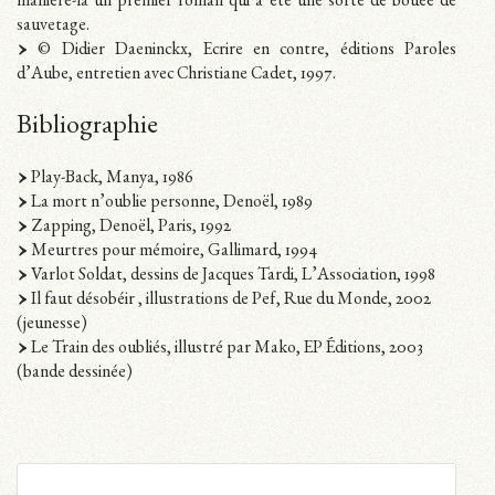
manière-là un premier roman qui a été une sorte de bouée de
sauvetage.
© Didier Daeninckx, Ecrire en contre, éditions Paroles
d’Aube, entretien avec Christiane Cadet, 1997.
Bibliographie
Play-Back, Manya, 1986
La mort n’oublie personne, Denoël, 1989
Zapping, Denoël, Paris, 1992
Meurtres pour mémoire, Gallimard, 1994
Varlot Soldat, dessins de Jacques Tardi, L’Association, 1998
Il faut désobéir , illustrations de Pef, Rue du Monde, 2002
(jeunesse)
Le Train des oubliés, illustré par Mako, EP Éditions, 2003
(bande dessinée)