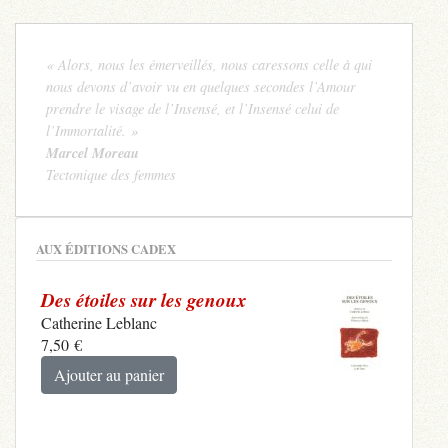
« Alors, nous les émerveillés, nous caressons celle à qui
nous devons d’avoir vu en quelques secondes l’Amour
prendre le visage de l’Insensé, et l’Insensé celui de
l’Immortalité. »
Marcel Moreau
Tectonique des femmes
AUX ÉDITIONS CADEX
Des étoiles sur les genoux
Catherine Leblanc
7,50
€
Ajouter au panier