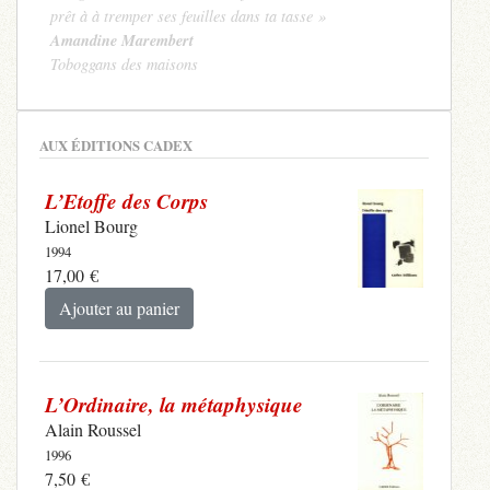
prêt à à tremper ses feuilles dans ta tasse »
Amandine Marembert
Toboggans des maisons
AUX ÉDITIONS CADEX
L’Etoffe des Corps
Lionel Bourg
1994
17,00
€
Ajouter au panier
L’Ordinaire, la métaphysique
Alain Roussel
1996
7,50
€