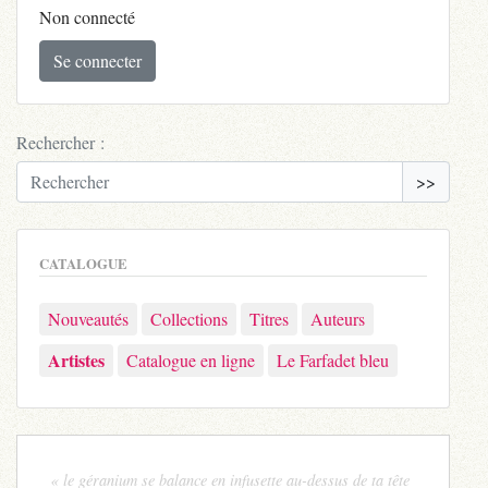
Non connecté
Se connecter
Rechercher :
>>
CATALOGUE
Nouveautés
Collections
Titres
Auteurs
Artistes
Catalogue en ligne
Le Farfadet bleu
« le géranium se balance en infusette au-dessus de ta tête