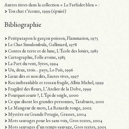
Autres titres dans la collection « Le Farfadet bleu » :
Ton chat t’écoute, 1999 (épuisé)
Bibliographie
Petitpatapon le garçon poisson, Flammarion, 1975
Le Chat Simulombula, Gallimard, 1978
Contes de terre et de lune, L’École des loisirs, 1983
Cartographie, Folle avoine, 1985
La Part du vent, Syros, 1994
Un, deux, trois… pays, Lo Païs, 1996
Lieux dits et non dits, Encres vives, 1997
Roc inébranlable et roseau fragile, Albin Michel, 1999
Fragilité des fleurs, L’Atelier de la Dolve, 1999
Pourquoi courir ?, L’Épi de seigle, 2000
Ce que disent les grandes personnes, Tarabuste, 2001
Le Mangeur de mots, La Renarde rouge, 2002
Mystère en Grande Potagie, Grasset, 2004
Mots sauvages pour les sans voix, Gros textes, 2004
Mots sauvages d’un temps sauvage, Gros textes, 2005