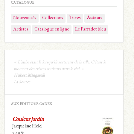
CATALOGUE
Nouveautés
Collections
Titres
Auteurs
Artistes
Catalogue en ligne
Le Farfadet bleu
« L’aube était là lorsqu’ils sortirent de la ville. C’était le
moment des tristes couleurs dans le ciel. »
Hubert Mingarelli
La Source
AUX ÉDITIONS CADEX
Couleur jardin
Jacqueline Held
7,50
€