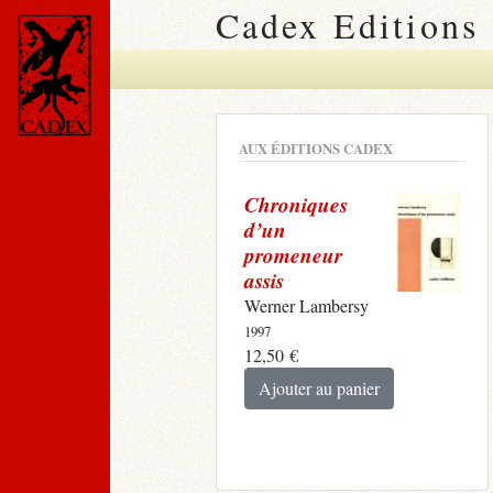
Cadex Editions
AUX ÉDITIONS CADEX
Chroniques
d’un
promeneur
assis
Werner Lambersy
1997
12,50
€
Ajouter au panier