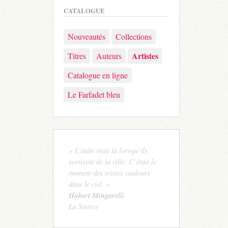
CATALOGUE
Nouveautés
Collections
Artistes
Titres
Auteurs
Catalogue en ligne
Le Farfadet bleu
« L’aube était là lorsqu’ils
sortirent de la ville. C’était le
moment des tristes couleurs
dans le ciel. »
Hubert Mingarelli
La Source