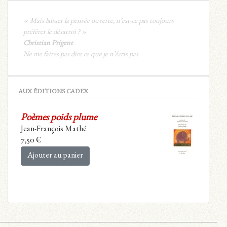
« Mais laisser la pensée ouverte, n’est-ce pas toujours
préférer le désarroi ? »
Christian Prigent
Ne me faites pas dire ce que je n’écris pas
AUX ÉDITIONS CADEX
Poèmes poids plume
Jean-François Mathé
7,50
€
Ajouter au panier