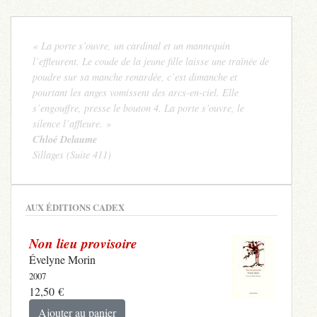
« La porte s’ouvre, un cardinal et un mannequin
l’effleurent. Le coude de la jeune fille laisse une traînée de
poudre sur sa manche renardée, c’est dimanche et
pourtant les anges vomissent des arcs-en-ciel. Elle
s’engouffre, presse le bouton 4. La porte s’ouvre, le
silence l’affleure. »
Chloé Delaume
Sillages (Suite 411)
AUX ÉDITIONS CADEX
Non lieu provisoire
Évelyne Morin
2007
12,50
€
Ajouter au panier