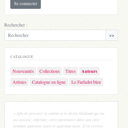
Se connecter
Rechercher :
>>
CATALOGUE
Auteurs
Nouveautés
Collections
Titres
Artistes
Catalogue en ligne
Le Farfadet bleu
« Afin de prévenir la satiété et le déclin libidinal qui lui
est associé, enfermez votre partenaire dans une cave
pendant quarante jours et quarante nuits. Il en sortira