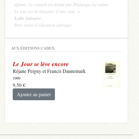
affamé. Le conseil est donné par Plutarque lui-même.
Le tout est de disposer d’une cave. »
Lydie Salvayre
Petit traité d’éducation lubrique
AUX ÉDITIONS CADEX
Le Jour se lève encore
Réjane Peigny et Francis Dannemark
1999
9,50
€
Ajouter au panier