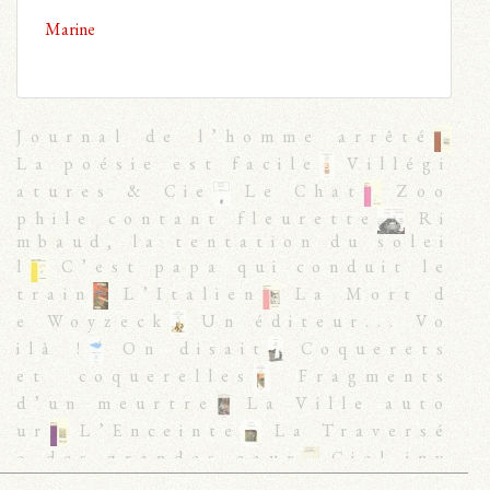
Marine
Journal de l’homme arrêté
La poésie est facile
Villégi
atures & Cie
Le Chat
Zoo
phile contant fleurette
Ri
mbaud, la tentation du solei
l
C’est papa qui conduit le
train
L’Italien
La Mort d
e Woyzeck
Un éditeur... Vo
ilà !
On disait
Coquerets
et coquerelles
Fragments
d’un meurtre
La Ville auto
ur
L’Enceinte
La Traversé
e des grandes eaux
Ciel inv
ersé 2
Erratiques
Où q