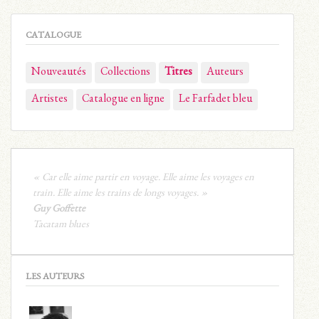
CATALOGUE
Nouveautés
Collections
Titres
Auteurs
Artistes
Catalogue en ligne
Le Farfadet bleu
« Car elle aime partir en voyage. Elle aime les voyages en
train. Elle aime les trains de longs voyages. »
Guy Goffette
Tacatam blues
LES AUTEURS