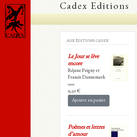
Cadex Editions
AUX ÉDITIONS CADEX
Le Jour se lève
encore
Réjane Peigny et
Francis Dannemark
1999
9,50
€
Ajouter au panier
Poèmes et lettres
d’amour