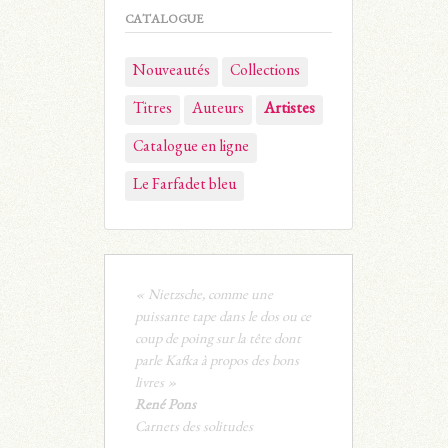
CATALOGUE
Nouveautés
Collections
Titres
Auteurs
Artistes
Catalogue en ligne
Le Farfadet bleu
« Nietzsche, comme une
puissante tape dans le dos ou ce
coup de poing sur la tête dont
parle Kafka à propos des bons
livres »
René Pons
Carnets des solitudes