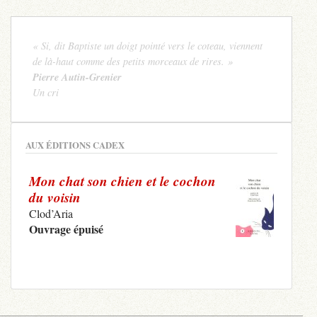
« Si, dit Baptiste un doigt pointé vers le coteau, viennent
de là-haut comme des petits morceaux de rires. »
Pierre Autin-Grenier
Un cri
AUX ÉDITIONS CADEX
Mon chat son chien et le cochon
du voisin
Clod’Aria
Ouvrage épuisé