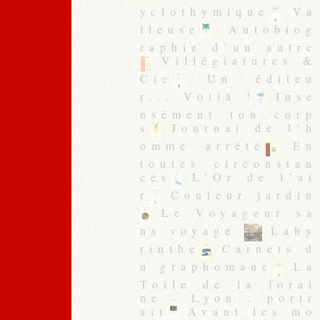
yclothymique
Va
lleuse
Autobiog
raphie d’un autre
Villégiatures &
Cie
Un éditeu
r... Voilà !
Inse
nsément ton corp
s
Journal de l’h
omme arrêté
En
toutes circonstan
ces
L’Or de l’ai
r
Couleur jardin
Le Voyageur sa
ns voyage
Laby
rinthe
Carnets d
u graphomane
La
Toile de la forai
ne - Lyon : portr
ait
Avant les mo