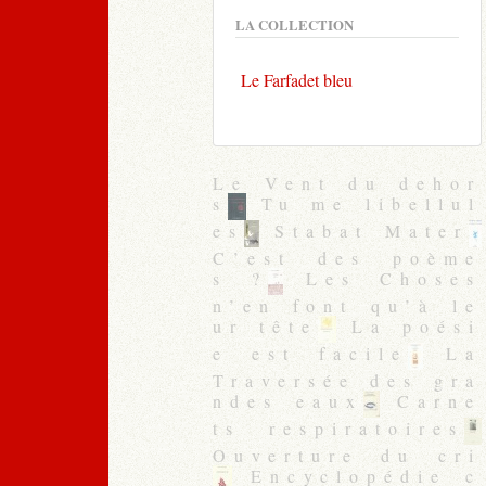
LA COLLECTION
Le Farfadet bleu
Le Vent du dehor
s
Tu me libellul
es
Stabat Mater
C’est des poème
s ?
Les Choses
n’en font qu’à le
ur tête
La poési
e est facile
La
Traversée des gra
ndes eaux
Carne
ts respiratoires
Ouverture du cri
Encyclopédie c