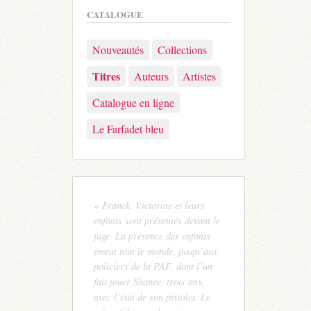
CATALOGUE
Nouveautés
Collections
Titres
Auteurs
Artistes
Catalogue en ligne
Le Farfadet bleu
« Franck, Victorine et leurs
enfants sont présentés devant le
juge. La présence des enfants
émeut tout le monde, jusqu’aux
policiers de la PAF, dont l’un
fait jouer Shanee, trois ans,
avec l’étui de son pistolet. Le