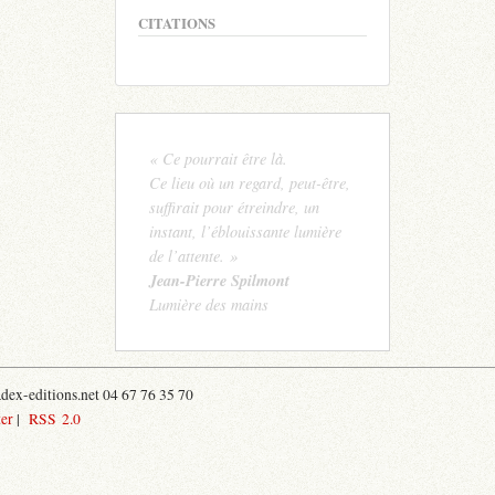
CITATIONS
« Ce pourrait être là.
Ce lieu où un regard, peut-être,
suffirait pour étreindre, un
instant, l’éblouissante lumière
de l’attente. »
Jean-Pierre Spilmont
Lumière des mains
ex-editions.net 04 67 76 35 70
er
|
RSS 2.0