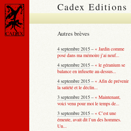
Cadex Editions
Autres brèves
4 septembre 2015
–
« Jardin comme
posé dans ma mémoire j’ai neuf...
4 septembre 2015
–
« le géranium se
balance en infusette au-dessus...
4 septembre 2015
–
« Afin de prévenir
la satiété et le déclin...
3 septembre 2015
–
« Maintenant,
voici venu pour moi le temps de...
3 septembre 2015
–
« C’est une
émeute, avait dit l’un des hommes.
Un...