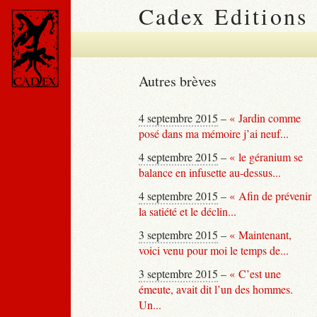
Cadex Editions
Autres brèves
4 septembre 2015
–
« Jardin comme
posé dans ma mémoire j’ai neuf...
4 septembre 2015
–
« le géranium se
balance en infusette au-dessus...
4 septembre 2015
–
« Afin de prévenir
la satiété et le déclin...
3 septembre 2015
–
« Maintenant,
voici venu pour moi le temps de...
3 septembre 2015
–
« C’est une
émeute, avait dit l’un des hommes.
Un...