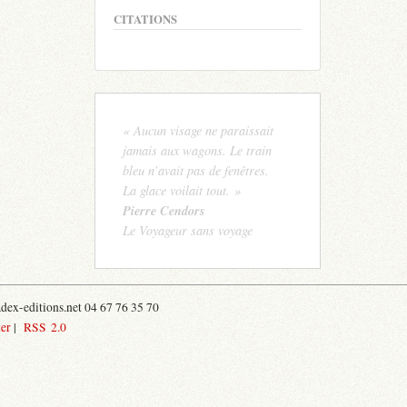
CITATIONS
« Aucun visage ne paraissait
jamais aux wagons. Le train
bleu n’avait pas de fenêtres.
La glace voilait tout. »
Pierre Cendors
Le Voyageur sans voyage
ex-editions.net 04 67 76 35 70
er
|
RSS 2.0