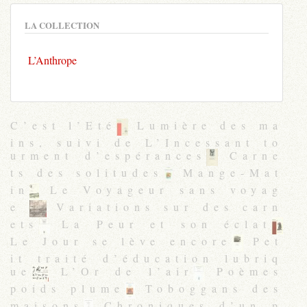
LA COLLECTION
L’Anthrope
C’est l’Eté
Lumière des ma
ins, suivi de L’Incessant to
urment d’espérances
Carne
ts des solitudes
Mange-Mat
in
Le Voyageur sans voyag
e
Variations sur des carn
ets
La Peur et son éclat
Le Jour se lève encore
Pet
it traité d’éducation lubriq
ue
L’Or de l’air
Poèmes
poids plume
Toboggans des
maisons
Chroniques d’un p