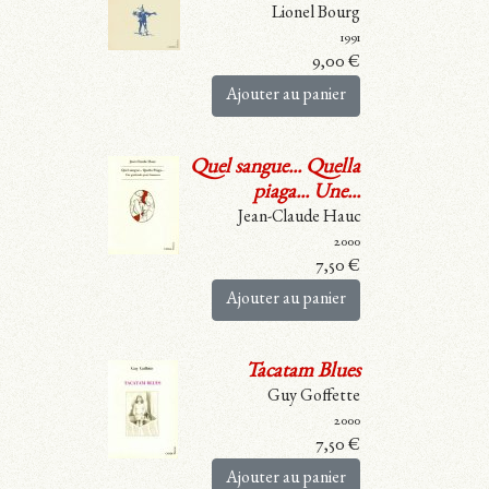
Lionel Bourg
1991
9,00
€
Ajouter au panier
Quel sangue... Quella
piaga... Une...
Jean-Claude Hauc
2000
7,50
€
Ajouter au panier
Tacatam Blues
Guy Goffette
2000
7,50
€
Ajouter au panier