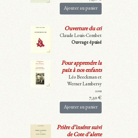
Ajouter au panier
Ouverture du cri
Claude Louis-Combet
Ouvrage épuisé
Pour apprendre la
paix à nos enfants
Léo Beeckman et
Werner Lambersy
2001
7,50
€
Ajouter au panier
Prière d’insérer suivi
de Cote d’alerte