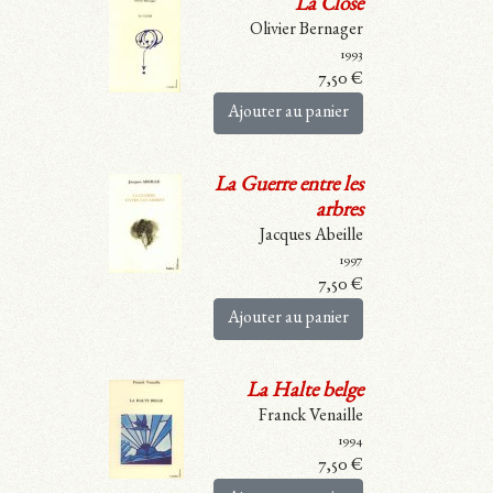
La Close
Olivier Bernager
1993
7,50
€
Ajouter au panier
La Guerre entre les
arbres
Jacques Abeille
1997
7,50
€
Ajouter au panier
La Halte belge
Franck Venaille
1994
7,50
€