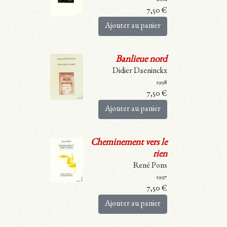
7,50
€
Ajouter au panier
Banlieue nord
Didier Daeninckx
1998
7,50
€
Ajouter au panier
Cheminement vers le
rien
René Pons
1997
7,50
€
Ajouter au panier