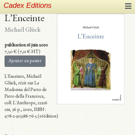
Cadex Editions
L’Enceinte
Michaël Glück
publication 16 juin 2010
7,50
€
(
7,11
€
HT)
Ajouter au panier
L'Enceinte, Michaël
Glück, récit sur La
Madonna del Parto de
Piero della Francesca,
coll. L'Anthrope, 12x16
cm, 36 p., 2010, ISBN :
978-2-913388-76-5 (réédition)