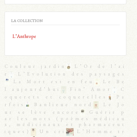
LA COLLECTION
L’Anthrope
Couleur jardin
L’Or de l’ai
r
L’Evolution des paysages
La Mort est en feu
Le Be
l aujourd’hui
Fin’ Amor
C
oquerets et coquerelles
Pa
rfois
Banlieue nord
Le Jo
ur se lève encore
Guérir p
ar les mots (poèmes médicau
x, médicinaux et pharmaceut
iques)
Un cri
L’Homme tr