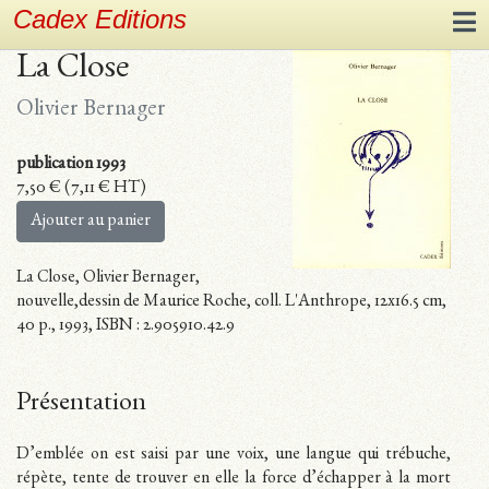
Cadex Editions
La Close
Olivier Bernager
publication 1993
7,50
€
(
7,11
€
HT)
Ajouter au panier
La Close, Olivier Bernager,
nouvelle,dessin de Maurice Roche, coll. L'Anthrope, 12x16.5 cm,
40 p., 1993, ISBN : 2.905910.42.9
Présentation
D’emblée on est saisi par une voix, une langue qui trébuche,
répète, tente de trouver en elle la force d’échapper à la mort