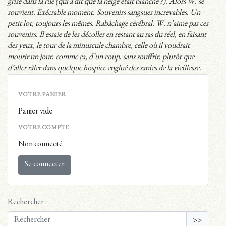
grise dans la rue (qui a dit que la neige était blanche ?). Alors W. se
souvient. Exécrable moment. Souvenirs sangsues increvables. Un
petit lot, toujours les mêmes. Rabâchage cérébral. W. n’aime pas ces
souvenirs. Il essaie de les décoller en restant au ras du réel, en faisant
des yeux, le tour de la minuscule chambre, celle où il voudrait
mourir un jour, comme ça, d’un coup, sans souffrir, plutôt que
d’aller râler dans quelque hospice englué des sanies de la vieillesse.
VOTRE PANIER
Panier vide
VOTRE COMPTE
Non connecté
Se connecter
Rechercher :
>>