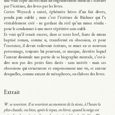
une vraie copie du réel mais un engendrement infini de l’écriture
par l’écriture, des livres par les livres.
Certes Woyzeck a existé, éphémère héros d’un fait divers,
pendu puis oublié ; mais c’est l’écriture de Büchner qui l’a
véritablement créé - ne gardant du réel qu’un mince résidu -
pour le condamner à une mort répétitive sans oubli.
Et voici qu’il renaît encore, dans ce texte bref, faute de mieux
baptisé roman, comme si, transformé en obsession, et pour
l’exorciser, il devait redevenir écriture, se muer en ce nouveau
personnage, toujours lui pourtant, ce masque, derrière lequel
l’auteur dissimule une partie de sa biographie mentale, c’est-à-
dire non pas des petits faits datés - sans intérêt - mais ces
obsessions qui structurent et empoisonnent une vie, et autour
desquelles, comme autant de métaphores, on élabore des livres.
Extrait
W. se souvient. Il se souvient au moment de la sieste, à l’heure la
plus chaude, ou bien, après le repas, en hiver, quand la neige est