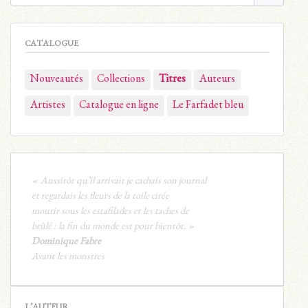
CATALOGUE
Nouveautés
Collections
Titres
Auteurs
Artistes
Catalogue en ligne
Le Farfadet bleu
« Aussitôt qu’il arrivait je cachais son journal
et regardais les fleurs de la toile cirée
mourir sous les estafilades et les taches de
brûlé : la fin du monde est pour bientôt. »
Dominique Fabre
Avant les monstres
L’AUTEUR